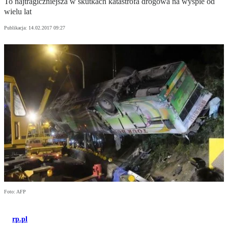
To najtragiczniejsza w skutkach katastrofa drogowa na wyspie od
wielu lat
Publikacja:
14.02.2017 09:27
Foto: AFP
rp.pl