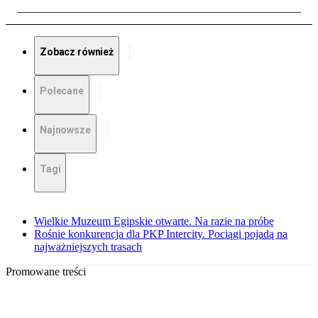
Zobacz również
Polecane
Najnowsze
Tagi
Wielkie Muzeum Egipskie otwarte. Na razie na próbę
Rośnie konkurencja dla PKP Intercity. Pociągi pojadą na
najważniejszych trasach
Promowane treści