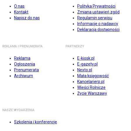
O nas
Polityka Prywatności
Kontakt
Zmiana ustawień zgód
Napisz do nas
Regulamin serwisu
Informacje o nadawcy
Deklaracja dostępności
REKLAMA I PRENUMERATA
PARTNERZY
Reklama
E-kiosk.pl
Ogłoszenia
E-gazety.pl
Prenumerata
Nexto.pl
Archiwum
Mała księgowość
Kancelarierp.pl
Wieści Rolnicze
Życie Warszawy
NASZE WYDARZENIA
Szkolenia i konferencje