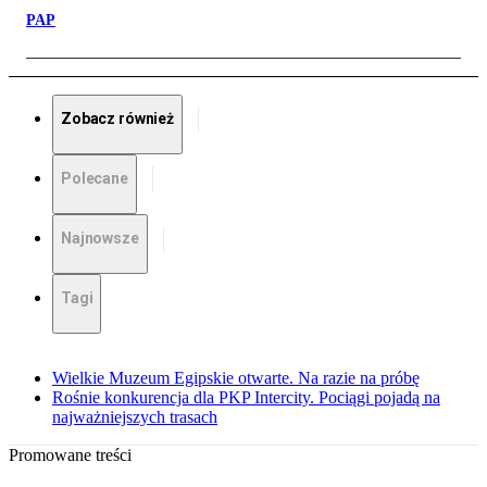
PAP
Zobacz również
Polecane
Najnowsze
Tagi
Wielkie Muzeum Egipskie otwarte. Na razie na próbę
Rośnie konkurencja dla PKP Intercity. Pociągi pojadą na
najważniejszych trasach
Promowane treści