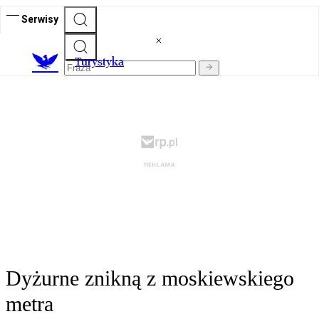
Serwisy
T
urystyka
Dyżurne znikną z moskiewskiego
metra