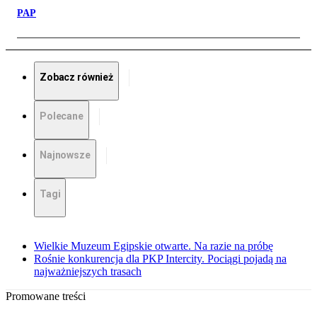
PAP
Zobacz również
Polecane
Najnowsze
Tagi
Wielkie Muzeum Egipskie otwarte. Na razie na próbę
Rośnie konkurencja dla PKP Intercity. Pociągi pojadą na
najważniejszych trasach
Promowane treści