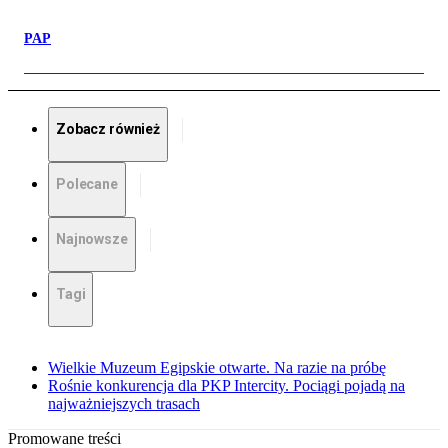
PAP
Zobacz również
Polecane
Najnowsze
Tagi
Wielkie Muzeum Egipskie otwarte. Na razie na próbę
Rośnie konkurencja dla PKP Intercity. Pociągi pojadą na
najważniejszych trasach
Promowane treści