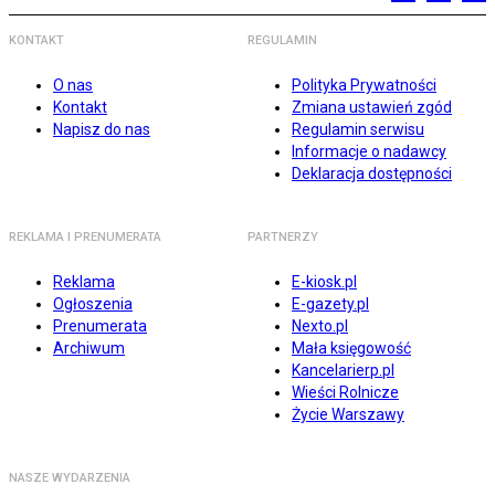
KONTAKT
REGULAMIN
O nas
Polityka Prywatności
Kontakt
Zmiana ustawień zgód
Napisz do nas
Regulamin serwisu
Informacje o nadawcy
Deklaracja dostępności
REKLAMA I PRENUMERATA
PARTNERZY
Reklama
E-kiosk.pl
Ogłoszenia
E-gazety.pl
Prenumerata
Nexto.pl
Archiwum
Mała księgowość
Kancelarierp.pl
Wieści Rolnicze
Życie Warszawy
NASZE WYDARZENIA