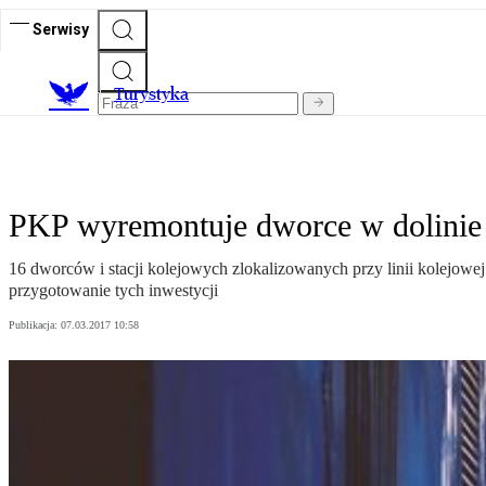
Serwisy
T
urystyka
PKP wyremontuje dworce w dolinie
16 dworców i stacji kolejowych zlokalizowanych przy linii kolejow
przygotowanie tych inwestycji
Publikacja:
07.03.2017 10:58