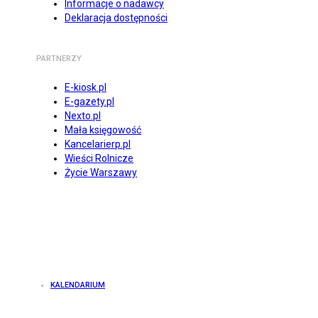
Informacje o nadawcy
Deklaracja dostępności
PARTNERZY
E-kiosk.pl
E-gazety.pl
Nexto.pl
Mała księgowość
Kancelarierp.pl
Wieści Rolnicze
Życie Warszawy
KALENDARIUM