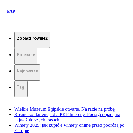
PAP
Zobacz również
Polecane
Najnowsze
Tagi
Wielkie Muzeum Egipskie otwarte. Na razie na próbę
Rośnie konkurencja dla PKP Intercity. Pociągi pojadą na
najważniejszych trasach
Winiety 2025: jak kupić e-winiety online przed podróżą po
Europie