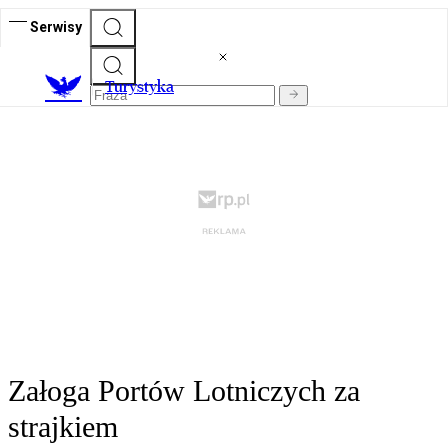
Serwisy
T
urystyka
Załoga Portów Lotniczych za
strajkiem