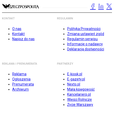
KONTAKT
REGULAMIN
O nas
Polityka Prywatności
Kontakt
Zmiana ustawień zgód
Napisz do nas
Regulamin serwisu
Informacje o nadawcy
Deklaracja dostępności
REKLAMA I PRENUMERATA
PARTNERZY
Reklama
E-kiosk.pl
Ogłoszenia
E-gazety.pl
Prenumerata
Nexto.pl
Archiwum
Mała księgowość
Kancelarierp.pl
Wieści Rolnicze
Życie Warszawy