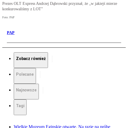
Prezes OLT Express Andrzej Dąbrowski przyznał, że „w jakiejś mierze
konkurowaliśmy z LOT”
Foto: PAP
PAP
Zobacz również
Polecane
Najnowsze
Tagi
Wielkie Muzeum Egipskie otwarte. Na razie na próbę