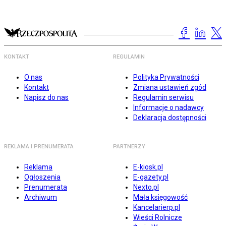
KONTAKT
REGULAMIN
O nas
Polityka Prywatności
Kontakt
Zmiana ustawień zgód
Napisz do nas
Regulamin serwisu
Informacje o nadawcy
Deklaracja dostępności
REKLAMA I PRENUMERATA
PARTNERZY
Reklama
E-kiosk.pl
Ogłoszenia
E-gazety.pl
Prenumerata
Nexto.pl
Archiwum
Mała księgowość
Kancelarierp.pl
Wieści Rolnicze