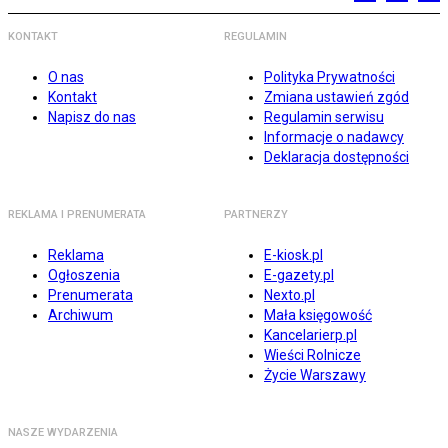
KONTAKT
REGULAMIN
O nas
Polityka Prywatności
Kontakt
Zmiana ustawień zgód
Napisz do nas
Regulamin serwisu
Informacje o nadawcy
Deklaracja dostępności
REKLAMA I PRENUMERATA
PARTNERZY
Reklama
E-kiosk.pl
Ogłoszenia
E-gazety.pl
Prenumerata
Nexto.pl
Archiwum
Mała księgowość
Kancelarierp.pl
Wieści Rolnicze
Życie Warszawy
NASZE WYDARZENIA