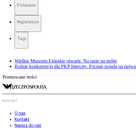
Polecane
Najnowsze
Tagi
Wielkie Muzeum Egipskie otwarte. Na razie na próbę
Rośnie konkurencja dla PKP Intercity. Pociągi pojadą na najwa
Promowane treści
KONTAKT
O nas
Kontakt
Napisz do nas