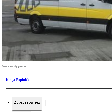
Foto: materiały prasowe
Kinga Popiołek
Zobacz również