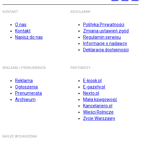
KONTAKT
REGULAMIN
O nas
Polityka Prywatności
Kontakt
Zmiana ustawień zgód
Napisz do nas
Regulamin serwisu
Informacje o nadawcy
Deklaracja dostępności
REKLAMA I PRENUMERATA
PARTNERZY
Reklama
E-kiosk.pl
Ogłoszenia
E-gazety.pl
Prenumerata
Nexto.pl
Archiwum
Mała księgowość
Kancelarierp.pl
Wieści Rolnicze
Życie Warszawy
NASZE WYDARZENIA