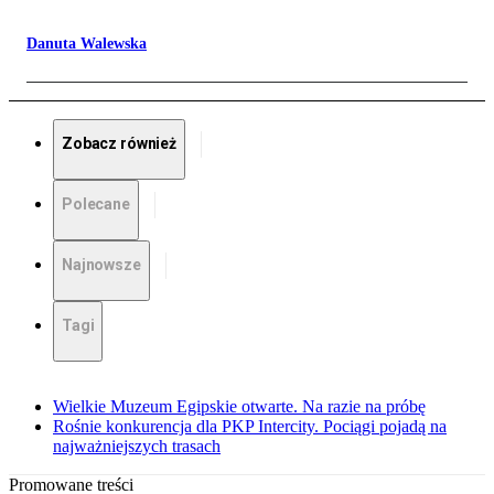
Danuta Walewska
Zobacz również
Polecane
Najnowsze
Tagi
Wielkie Muzeum Egipskie otwarte. Na razie na próbę
Rośnie konkurencja dla PKP Intercity. Pociągi pojadą na
najważniejszych trasach
Promowane treści