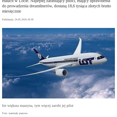
etatach w Locie. Najlepiej zarabiający piloci, mający uprawnienia
do prowadzenia dreamlinerów, dostaną 18,6 tysiąca złotych brutto
miesięcznie
Publikacja:
24.05.2018 20:30
Im większa maszyna, tym więcej zarobi jej pilot
Foto: materiały prasowe