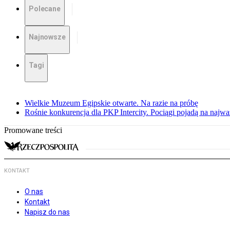
Polecane
Najnowsze
Tagi
Wielkie Muzeum Egipskie otwarte. Na razie na próbę
Rośnie konkurencja dla PKP Intercity. Pociągi pojadą na najwa
Promowane treści
KONTAKT
O nas
Kontakt
Napisz do nas