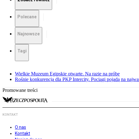
Polecane
Najnowsze
Tagi
Wielkie Muzeum Egipskie otwarte. Na razie na próbę
Rośnie konkurencja dla PKP Intercity. Pociągi pojadą na najwa
Promowane treści
KONTAKT
O nas
Kontakt