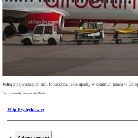
Jedną z największych linii lotniczych, jakie upadły w ostatnich latach w Euro
Foto: materiały prasowe Air Berlin
Filip Frydrykiewicz
Zobacz również