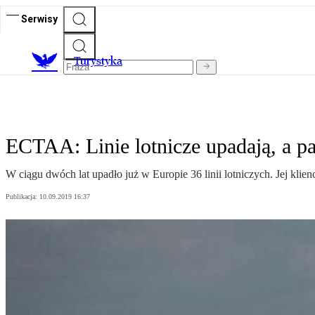
Serwisy
T
urystyka
ECTAA: Linie lotnicze upadają, a pa
W ciągu dwóch lat upadło już w Europie 36 linii lotniczych. Jej klie
Publikacja:
10.09.2019 16:37