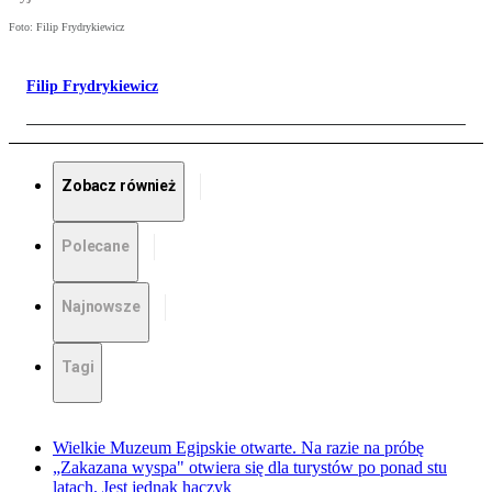
Foto: Filip Frydrykiewicz
Filip Frydrykiewicz
Zobacz również
Polecane
Najnowsze
Tagi
Wielkie Muzeum Egipskie otwarte. Na razie na próbę
„Zakazana wyspa" otwiera się dla turystów po ponad stu
latach. Jest jednak haczyk