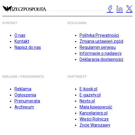
KONTAKT
REGULAMIN
O nas
Polityka Prywatności
Kontakt
Zmiana ustawień zgód
Napisz do nas
Regulamin serwisu
Informacje o nadawcy
Deklaracja dostępności
REKLAMA I PRENUMERATA
PARTNERZY
Reklama
E-kiosk.pl
Ogłoszenia
E-gazety.pl
Prenumerata
Nexto.pl
Archiwum
Mała księgowość
Kancelarierp.pl
Wieści Rolnicze
Życie Warszawy