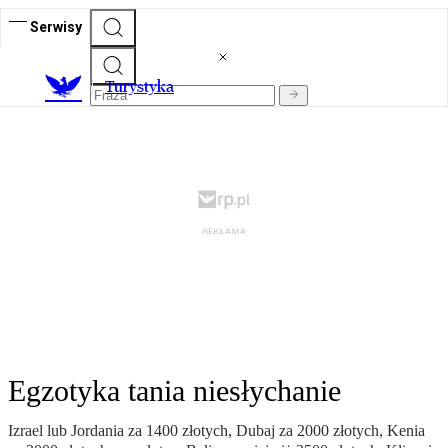
Serwisy
T
urystyka
Egzotyka tania niesłychanie
Izrael lub Jordania za 1400 złotych, Dubaj za 2000 złotych, Kenia