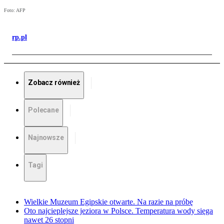
Foto: AFP
rp.pl
Zobacz również
Polecane
Najnowsze
Tagi
Wielkie Muzeum Egipskie otwarte. Na razie na próbę
Oto najcieplejsze jeziora w Polsce. Temperatura wody sięga
nawet 26 stopni