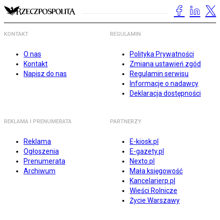
KONTAKT
REGULAMIN
O nas
Polityka Prywatności
Kontakt
Zmiana ustawień zgód
Napisz do nas
Regulamin serwisu
Informacje o nadawcy
Deklaracja dostępności
REKLAMA I PRENUMERATA
PARTNERZY
Reklama
E-kiosk.pl
Ogłoszenia
E-gazety.pl
Prenumerata
Nexto.pl
Archiwum
Mała księgowość
Kancelarierp.pl
Wieści Rolnicze
Życie Warszawy