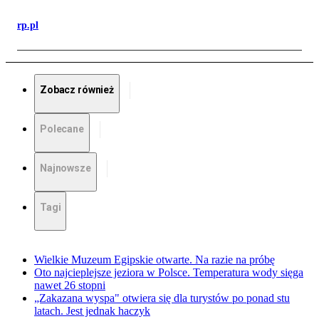
rp.pl
Zobacz również
Polecane
Najnowsze
Tagi
Wielkie Muzeum Egipskie otwarte. Na razie na próbę
Oto najcieplejsze jeziora w Polsce. Temperatura wody sięga
nawet 26 stopni
„Zakazana wyspa" otwiera się dla turystów po ponad stu
latach. Jest jednak haczyk