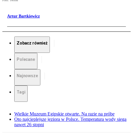
Foto: Twitter
Artur Bartkiewicz
Zobacz również
Polecane
Najnowsze
Tagi
Wielkie Muzeum Egipskie otwarte. Na razie na próbę
Oto najcieplejsze jeziora w Polsce. Temperatura wody sięga
nawet 26 stopni