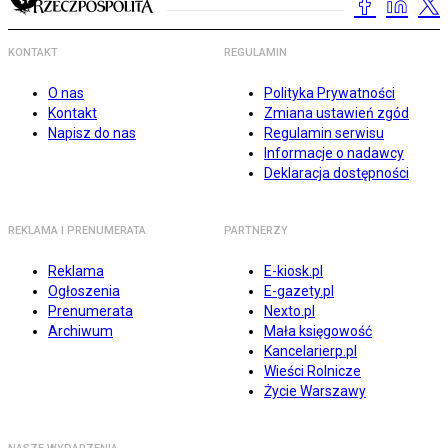
KONTAKT
REGULAMIN
O nas
Polityka Prywatności
Kontakt
Zmiana ustawień zgód
Napisz do nas
Regulamin serwisu
Informacje o nadawcy
Deklaracja dostępności
REKLAMA I PRENUMERATA
PARTNERZY
Reklama
E-kiosk.pl
Ogłoszenia
E-gazety.pl
Prenumerata
Nexto.pl
Archiwum
Mała księgowość
Kancelarierp.pl
Wieści Rolnicze
Życie Warszawy