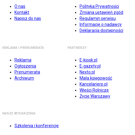
O nas
Polityka Prywatności
Kontakt
Zmiana ustawień zgód
Napisz do nas
Regulamin serwisu
Informacje o nadawcy
Deklaracja dostępności
REKLAMA I PRENUMERATA
PARTNERZY
Reklama
E-kiosk.pl
Ogłoszenia
E-gazety.pl
Prenumerata
Nexto.pl
Archiwum
Mała księgowość
Kancelarierp.pl
Wieści Rolnicze
Życie Warszawy
NASZE WYDARZENIA
Szkolenia i konferencje