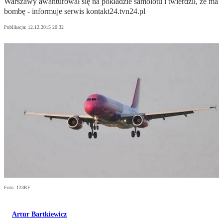
Warszawy awanturował się na pokładzie samolotu i twierdził, że ma
bombę - informuje serwis kontakt24.tvn24.pl
Publikacja:
12.12.2015 20:32
Foto: 123RF
Artur Bartkiewicz