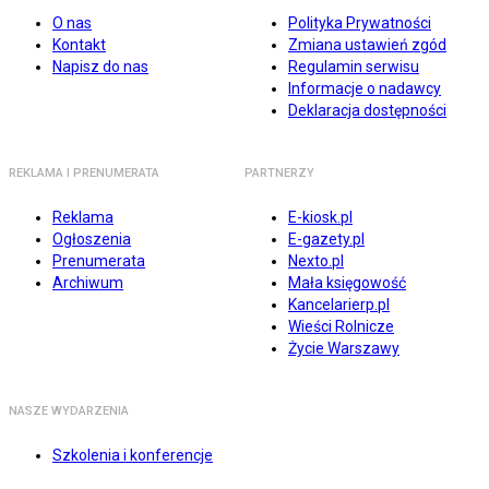
O nas
Polityka Prywatności
Kontakt
Zmiana ustawień zgód
Napisz do nas
Regulamin serwisu
Informacje o nadawcy
Deklaracja dostępności
REKLAMA I PRENUMERATA
PARTNERZY
Reklama
E-kiosk.pl
Ogłoszenia
E-gazety.pl
Prenumerata
Nexto.pl
Archiwum
Mała księgowość
Kancelarierp.pl
Wieści Rolnicze
Życie Warszawy
NASZE WYDARZENIA
Szkolenia i konferencje