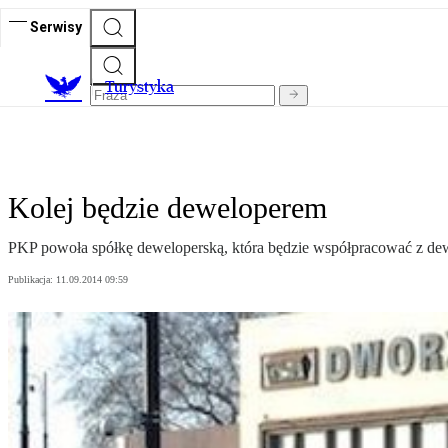
Serwisy
T
urystyka
Kolej będzie deweloperem
PKP powoła spółkę deweloperską, która będzie współpracować z d
Publikacja:
11.09.2014 09:59