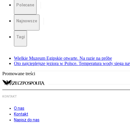
Polecane
Najnowsze
Tagi
Wielkie Muzeum Egipskie otwarte. Na razie na próbę
Oto najcieplejsze jeziora w Polsce. Temperatura wody sięga na
Promowane treści
KONTAKT
O nas
Kontakt
Napisz do nas