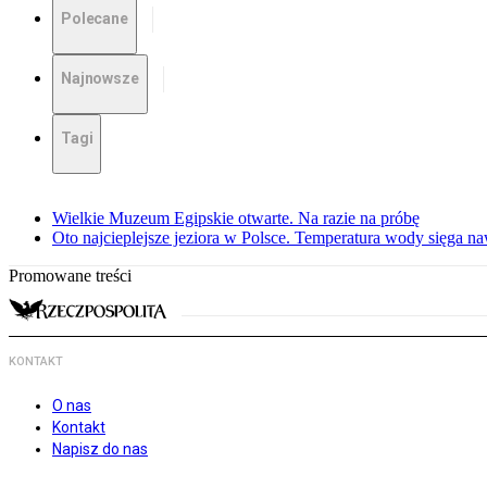
Polecane
Najnowsze
Tagi
Wielkie Muzeum Egipskie otwarte. Na razie na próbę
Oto najcieplejsze jeziora w Polsce. Temperatura wody sięga na
Promowane treści
KONTAKT
O nas
Kontakt
Napisz do nas