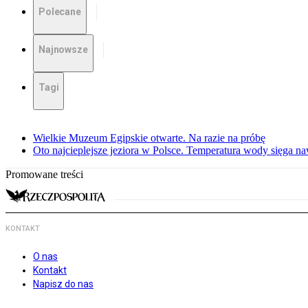
Polecane
Najnowsze
Tagi
Wielkie Muzeum Egipskie otwarte. Na razie na próbę
Oto najcieplejsze jeziora w Polsce. Temperatura wody sięga na
Promowane treści
KONTAKT
O nas
Kontakt
Napisz do nas