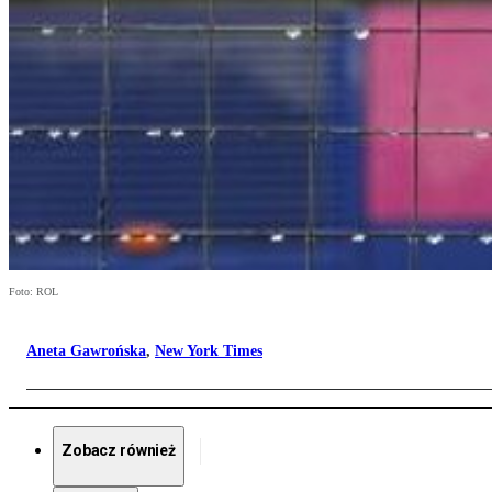
Foto: ROL
Aneta Gawrońska
,
New York Times
Zobacz również