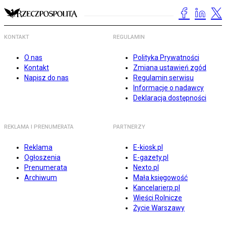
KONTAKT
REGULAMIN
O nas
Polityka Prywatności
Kontakt
Zmiana ustawień zgód
Napisz do nas
Regulamin serwisu
Informacje o nadawcy
Deklaracja dostępności
REKLAMA I PRENUMERATA
PARTNERZY
Reklama
E-kiosk.pl
Ogłoszenia
E-gazety.pl
Prenumerata
Nexto.pl
Archiwum
Mała księgowość
Kancelarierp.pl
Wieści Rolnicze
Życie Warszawy