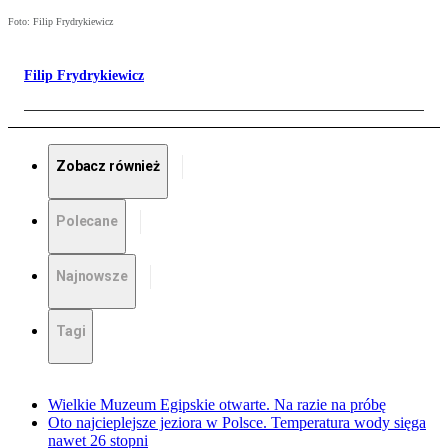
Foto: Filip Frydrykiewicz
Filip Frydrykiewicz
Zobacz również
Polecane
Najnowsze
Tagi
Wielkie Muzeum Egipskie otwarte. Na razie na próbę
Oto najcieplejsze jeziora w Polsce. Temperatura wody sięga
nawet 26 stopni