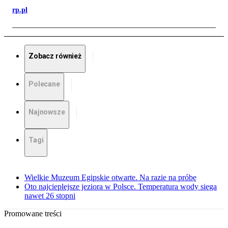
rp.pl
Zobacz również
Polecane
Najnowsze
Tagi
Wielkie Muzeum Egipskie otwarte. Na razie na próbę
Oto najcieplejsze jeziora w Polsce. Temperatura wody sięga
nawet 26 stopni
Promowane treści