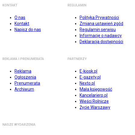
KONTAKT
REGULAMIN
O nas
Polityka Prywatności
Kontakt
Zmiana ustawień zgód
Napisz do nas
Regulamin serwisu
Informacje o nadawcy
Deklaracja dostępności
REKLAMA I PRENUMERATA
PARTNERZY
Reklama
E-kiosk.pl
Ogłoszenia
E-gazety.pl
Prenumerata
Nexto.pl
Archiwum
Mała księgowość
Kancelarierp.pl
Wieści Rolnicze
Życie Warszawy
NASZE WYDARZENIA