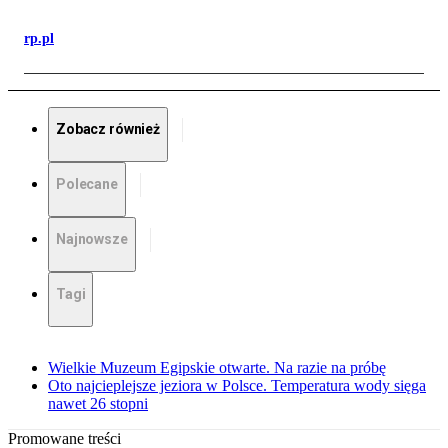
rp.pl
Zobacz również
Polecane
Najnowsze
Tagi
Wielkie Muzeum Egipskie otwarte. Na razie na próbę
Oto najcieplejsze jeziora w Polsce. Temperatura wody sięga
nawet 26 stopni
Promowane treści