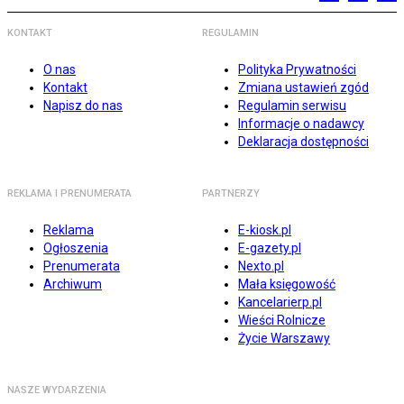
KONTAKT
REGULAMIN
O nas
Polityka Prywatności
Kontakt
Zmiana ustawień zgód
Napisz do nas
Regulamin serwisu
Informacje o nadawcy
Deklaracja dostępności
REKLAMA I PRENUMERATA
PARTNERZY
Reklama
E-kiosk.pl
Ogłoszenia
E-gazety.pl
Prenumerata
Nexto.pl
Archiwum
Mała księgowość
Kancelarierp.pl
Wieści Rolnicze
Życie Warszawy
NASZE WYDARZENIA