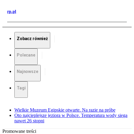
rp.pl
Zobacz również
Polecane
Najnowsze
Tagi
Wielkie Muzeum Egipskie otwarte. Na razie na próbę
Oto najcieplejsze jeziora w Polsce. Temperatura wody sięga
nawet 26 stopni
Promowane treści