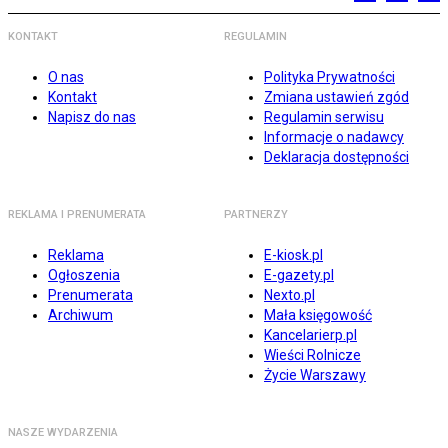
KONTAKT
REGULAMIN
O nas
Polityka Prywatności
Kontakt
Zmiana ustawień zgód
Napisz do nas
Regulamin serwisu
Informacje o nadawcy
Deklaracja dostępności
REKLAMA I PRENUMERATA
PARTNERZY
Reklama
E-kiosk.pl
Ogłoszenia
E-gazety.pl
Prenumerata
Nexto.pl
Archiwum
Mała księgowość
Kancelarierp.pl
Wieści Rolnicze
Życie Warszawy
NASZE WYDARZENIA