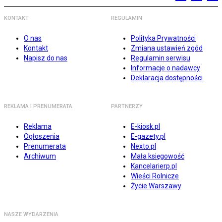
KONTAKT
REGULAMIN
O nas
Polityka Prywatności
Kontakt
Zmiana ustawień zgód
Napisz do nas
Regulamin serwisu
Informacje o nadawcy
Deklaracja dostępności
REKLAMA I PRENUMERATA
PARTNERZY
Reklama
E-kiosk.pl
Ogłoszenia
E-gazety.pl
Prenumerata
Nexto.pl
Archiwum
Mała księgowość
Kancelarierp.pl
Wieści Rolnicze
Życie Warszawy
NASZE WYDARZENIA