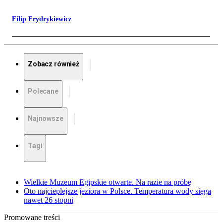
Filip Frydrykiewicz
Zobacz również
Polecane
Najnowsze
Tagi
Wielkie Muzeum Egipskie otwarte. Na razie na próbę
Oto najcieplejsze jeziora w Polsce. Temperatura wody sięga
nawet 26 stopni
Promowane treści