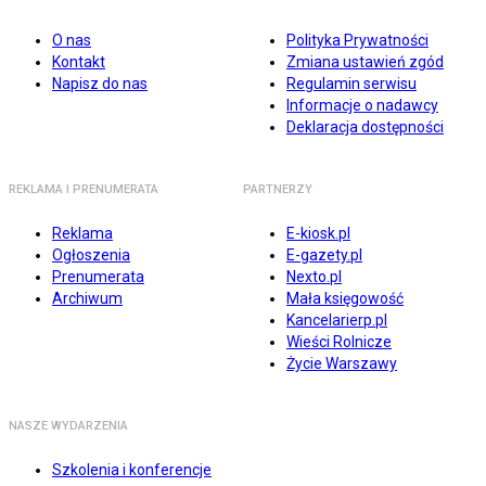
O nas
Polityka Prywatności
Kontakt
Zmiana ustawień zgód
Napisz do nas
Regulamin serwisu
Informacje o nadawcy
Deklaracja dostępności
REKLAMA I PRENUMERATA
PARTNERZY
Reklama
E-kiosk.pl
Ogłoszenia
E-gazety.pl
Prenumerata
Nexto.pl
Archiwum
Mała księgowość
Kancelarierp.pl
Wieści Rolnicze
Życie Warszawy
NASZE WYDARZENIA
Szkolenia i konferencje