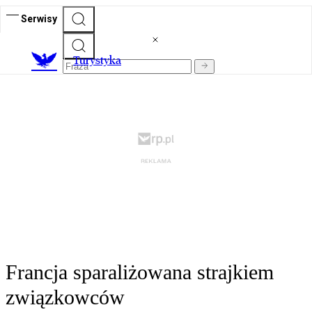
Serwisy
T
urystyka
Francja sparaliżowana strajkiem
związkowców