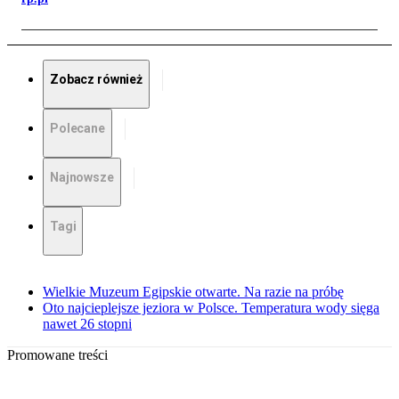
Zobacz również
Polecane
Najnowsze
Tagi
Wielkie Muzeum Egipskie otwarte. Na razie na próbę
Oto najcieplejsze jeziora w Polsce. Temperatura wody sięga
nawet 26 stopni
Promowane treści