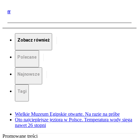
ff
Zobacz również
Polecane
Najnowsze
Tagi
Wielkie Muzeum Egipskie otwarte. Na razie na próbę
Oto najcieplejsze jeziora w Polsce. Temperatura wody sięga
nawet 26 stopni
Promowane treści