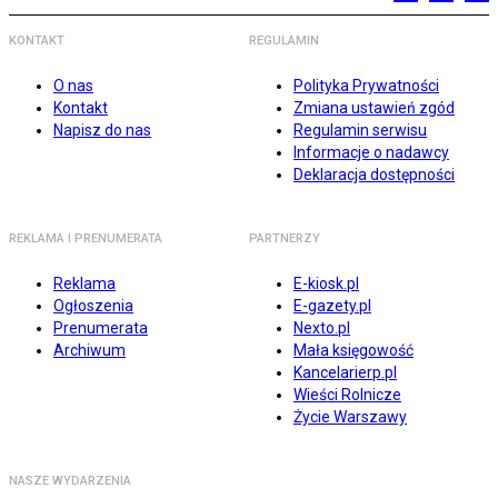
KONTAKT
REGULAMIN
O nas
Polityka Prywatności
Kontakt
Zmiana ustawień zgód
Napisz do nas
Regulamin serwisu
Informacje o nadawcy
Deklaracja dostępności
REKLAMA I PRENUMERATA
PARTNERZY
Reklama
E-kiosk.pl
Ogłoszenia
E-gazety.pl
Prenumerata
Nexto.pl
Archiwum
Mała księgowość
Kancelarierp.pl
Wieści Rolnicze
Życie Warszawy
NASZE WYDARZENIA