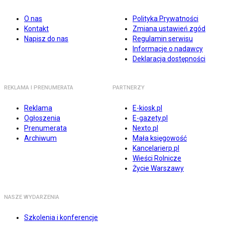
O nas
Polityka Prywatności
Kontakt
Zmiana ustawień zgód
Napisz do nas
Regulamin serwisu
Informacje o nadawcy
Deklaracja dostępności
REKLAMA I PRENUMERATA
PARTNERZY
Reklama
E-kiosk.pl
Ogłoszenia
E-gazety.pl
Prenumerata
Nexto.pl
Archiwum
Mała księgowość
Kancelarierp.pl
Wieści Rolnicze
Życie Warszawy
NASZE WYDARZENIA
Szkolenia i konferencje