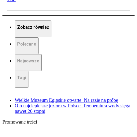
Zobacz również
Polecane
Najnowsze
Tagi
Wielkie Muzeum Egipskie otwarte. Na razie na próbę
Oto najcieplejsze jeziora w Polsce. Temperatura wody sięga
nawet 26 stopni
Promowane treści