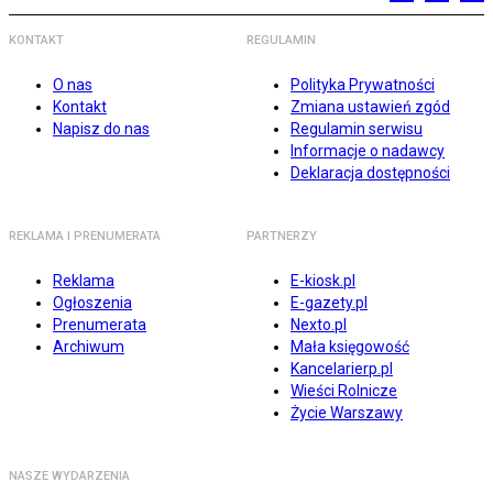
KONTAKT
REGULAMIN
O nas
Polityka Prywatności
Kontakt
Zmiana ustawień zgód
Napisz do nas
Regulamin serwisu
Informacje o nadawcy
Deklaracja dostępności
REKLAMA I PRENUMERATA
PARTNERZY
Reklama
E-kiosk.pl
Ogłoszenia
E-gazety.pl
Prenumerata
Nexto.pl
Archiwum
Mała księgowość
Kancelarierp.pl
Wieści Rolnicze
Życie Warszawy
NASZE WYDARZENIA