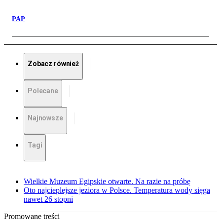
PAP
Zobacz również
Polecane
Najnowsze
Tagi
Wielkie Muzeum Egipskie otwarte. Na razie na próbę
Oto najcieplejsze jeziora w Polsce. Temperatura wody sięga
nawet 26 stopni
Promowane treści