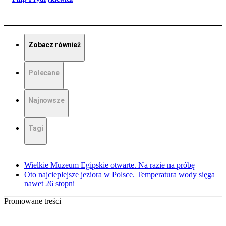
Zobacz również
Polecane
Najnowsze
Tagi
Wielkie Muzeum Egipskie otwarte. Na razie na próbę
Oto najcieplejsze jeziora w Polsce. Temperatura wody sięga
nawet 26 stopni
Promowane treści