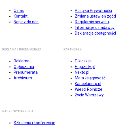
O nas
Polityka Prywatności
Kontakt
Zmiana ustawień zgód
Napisz do nas
Regulamin serwisu
Informacje o nadawcy
Deklaracja dostępności
REKLAMA I PRENUMERATA
PARTNERZY
Reklama
E-kiosk.pl
Ogłoszenia
E-gazety.pl
Prenumerata
Nexto.pl
Archiwum
Mała księgowość
Kancelarierp.pl
Wieści Rolnicze
Życie Warszawy
NASZE WYDARZENIA
Szkolenia i konferencje