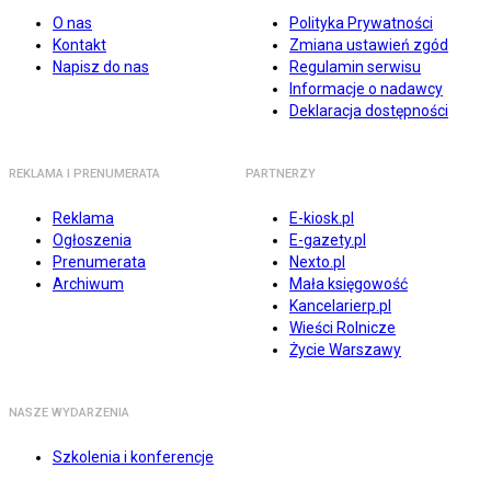
O nas
Polityka Prywatności
Kontakt
Zmiana ustawień zgód
Napisz do nas
Regulamin serwisu
Informacje o nadawcy
Deklaracja dostępności
REKLAMA I PRENUMERATA
PARTNERZY
Reklama
E-kiosk.pl
Ogłoszenia
E-gazety.pl
Prenumerata
Nexto.pl
Archiwum
Mała księgowość
Kancelarierp.pl
Wieści Rolnicze
Życie Warszawy
NASZE WYDARZENIA
Szkolenia i konferencje