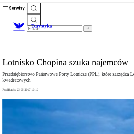
Serwisy
T
urystyka
Lotnisko Chopina szuka najemców
Przedsiębiorstwo Państwowe Porty Lotnicze (PPL), które zarządza L
kwadratowych
Publikacja:
23.05.2017 10:10