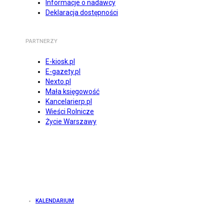
Informacje o nadawcy
Deklaracja dostępności
PARTNERZY
E-kiosk.pl
E-gazety.pl
Nexto.pl
Mała księgowość
Kancelarierp.pl
Wieści Rolnicze
Życie Warszawy
KALENDARIUM