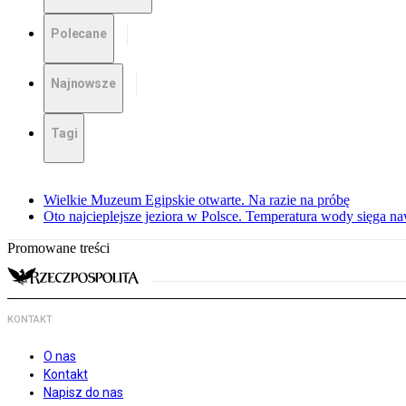
Polecane
Najnowsze
Tagi
Wielkie Muzeum Egipskie otwarte. Na razie na próbę
Oto najcieplejsze jeziora w Polsce. Temperatura wody sięga na
Promowane treści
KONTAKT
O nas
Kontakt
Napisz do nas