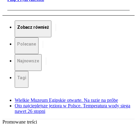
Zobacz również
Polecane
Najnowsze
Tagi
Wielkie Muzeum Egipskie otwarte. Na razie na próbę
Oto najcieplejsze jeziora w Polsce. Temperatura wody sięga
nawet 26 stopni
Promowane treści