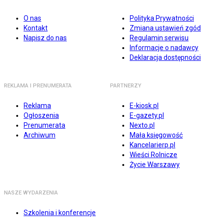
O nas
Polityka Prywatności
Kontakt
Zmiana ustawień zgód
Napisz do nas
Regulamin serwisu
Informacje o nadawcy
Deklaracja dostępności
REKLAMA I PRENUMERATA
PARTNERZY
Reklama
E-kiosk.pl
Ogłoszenia
E-gazety.pl
Prenumerata
Nexto.pl
Archiwum
Mała księgowość
Kancelarierp.pl
Wieści Rolnicze
Życie Warszawy
NASZE WYDARZENIA
Szkolenia i konferencje