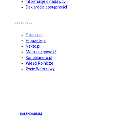
Informacje o nadawcy
Deklaracja dostępności
PARTNERZY
E-kiosk.pl
E-gazety.pl
Nexto.pl
Mała księgowość
Kancelarierp.pl
Wieści Rolnicze
Życie Warszawy
KALENDARIUM