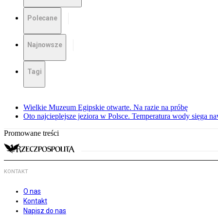
Polecane
Najnowsze
Tagi
Wielkie Muzeum Egipskie otwarte. Na razie na próbę
Oto najcieplejsze jeziora w Polsce. Temperatura wody sięga na
Promowane treści
KONTAKT
O nas
Kontakt
Napisz do nas