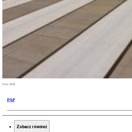
Foto: ROL
PAP
Zobacz również