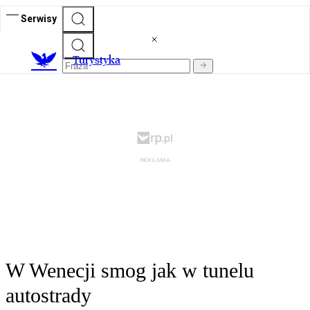
Serwisy
T
urystyka
W Wenecji smog jak w tunelu
autostrady