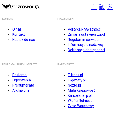
KONTAKT
REGULAMIN
O nas
Polityka Prywatności
Kontakt
Zmiana ustawień zgód
Napisz do nas
Regulamin serwisu
Informacje o nadawcy
Deklaracja dostępności
REKLAMA I PRENUMERATA
PARTNERZY
Reklama
E-kiosk.pl
Ogłoszenia
E-gazety.pl
Prenumerata
Nexto.pl
Archiwum
Mała księgowość
Kancelarierp.pl
Wieści Rolnicze
Życie Warszawy