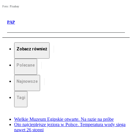
Foto: Pixabay
PAP
Zobacz również
Polecane
Najnowsze
Tagi
Wielkie Muzeum Egipskie otwarte. Na razie na próbę
Oto najcieplejsze jeziora w Polsce. Temperatura wody sięga
nawet 26 stopni