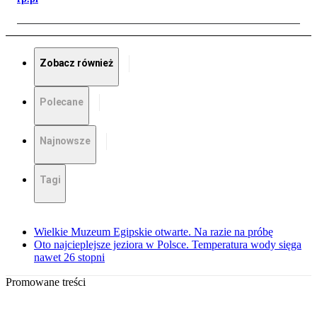
Zobacz również
Polecane
Najnowsze
Tagi
Wielkie Muzeum Egipskie otwarte. Na razie na próbę
Oto najcieplejsze jeziora w Polsce. Temperatura wody sięga
nawet 26 stopni
Promowane treści