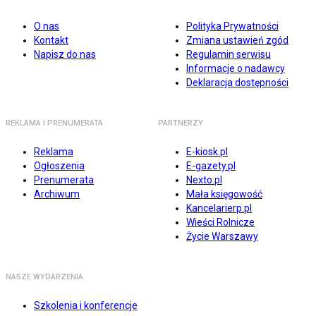
O nas
Polityka Prywatności
Kontakt
Zmiana ustawień zgód
Napisz do nas
Regulamin serwisu
Informacje o nadawcy
Deklaracja dostępności
REKLAMA I PRENUMERATA
PARTNERZY
Reklama
E-kiosk.pl
Ogłoszenia
E-gazety.pl
Prenumerata
Nexto.pl
Archiwum
Mała księgowość
Kancelarierp.pl
Wieści Rolnicze
Życie Warszawy
NASZE WYDARZENIA
Szkolenia i konferencje