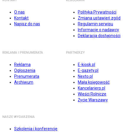
KONTAKT
REGULAMIN
O nas
Polityka Prywatności
Kontakt
Zmiana ustawień zgód
Napisz do nas
Regulamin serwisu
Informacje o nadawcy
Deklaracja dostępności
REKLAMA I PRENUMERATA
PARTNERZY
Reklama
E-kiosk.pl
Ogłoszenia
E-gazety.pl
Prenumerata
Nexto.pl
Archiwum
Mała księgowość
Kancelarierp.pl
Wieści Rolnicze
Życie Warszawy
NASZE WYDARZENIA
Szkolenia i konferencje