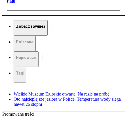
rp.pl
Zobacz również
Polecane
Najnowsze
Tagi
Wielkie Muzeum Egipskie otwarte. Na razie na próbę
Oto najcieplejsze jeziora w Polsce. Temperatura wody sięga
nawet 26 stopni
Promowane treści