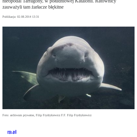
nieopodal Tarragony, w południowej Katalonii. Ratownicy
zauważyli tam żarłacze błękitne
Publikacja:
02.08.2014 13:31
Foto: archiwum prywatne, Filip Frydrykiewicz F.F. Filip Frydrykiewicz
rp.pl