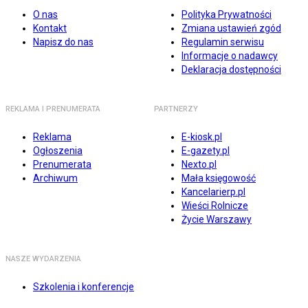
O nas
Polityka Prywatności
Kontakt
Zmiana ustawień zgód
Napisz do nas
Regulamin serwisu
Informacje o nadawcy
Deklaracja dostępności
REKLAMA I PRENUMERATA
PARTNERZY
Reklama
E-kiosk.pl
Ogłoszenia
E-gazety.pl
Prenumerata
Nexto.pl
Archiwum
Mała księgowość
Kancelarierp.pl
Wieści Rolnicze
Życie Warszawy
NASZE WYDARZENIA
Szkolenia i konferencje