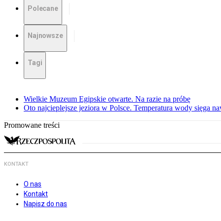
Polecane
Najnowsze
Tagi
Wielkie Muzeum Egipskie otwarte. Na razie na próbę
Oto najcieplejsze jeziora w Polsce. Temperatura wody sięga na
Promowane treści
KONTAKT
O nas
Kontakt
Napisz do nas