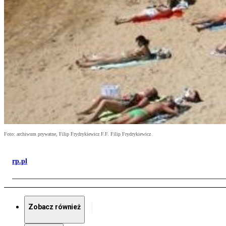
Foto: archiwum prywatne, Filip Frydrykiewicz F.F. Filip Frydrykiewicz
rp.pl
Zobacz również