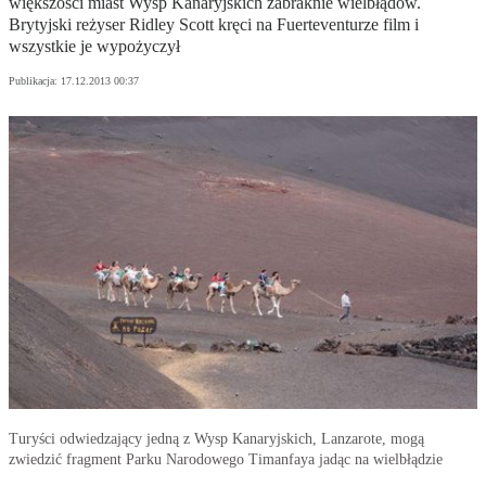
większości miast Wysp Kanaryjskich zabraknie wielbłądów.
Brytyjski reżyser Ridley Scott kręci na Fuerteventurze film i
wszystkie je wypożyczył
Publikacja:
17.12.2013 00:37
Turyści odwiedzający jedną z Wysp Kanaryjskich, Lanzarote, mogą
zwiedzić fragment Parku Narodowego Timanfaya jadąc na wielbłądzie