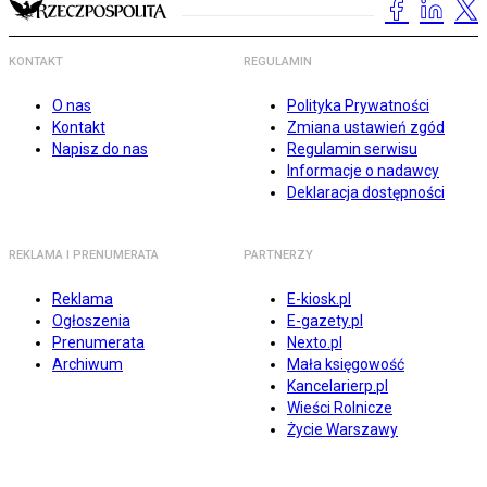
KONTAKT
REGULAMIN
O nas
Polityka Prywatności
Kontakt
Zmiana ustawień zgód
Napisz do nas
Regulamin serwisu
Informacje o nadawcy
Deklaracja dostępności
REKLAMA I PRENUMERATA
PARTNERZY
Reklama
E-kiosk.pl
Ogłoszenia
E-gazety.pl
Prenumerata
Nexto.pl
Archiwum
Mała księgowość
Kancelarierp.pl
Wieści Rolnicze
Życie Warszawy