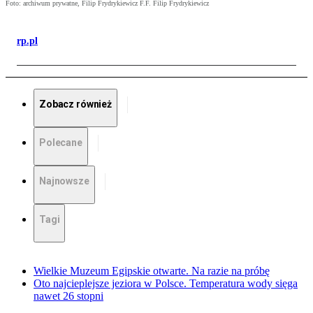
Foto: archiwum prywatne, Filip Frydrykiewicz F.F. Filip Frydrykiewicz
rp.pl
Zobacz również
Polecane
Najnowsze
Tagi
Wielkie Muzeum Egipskie otwarte. Na razie na próbę
Oto najcieplejsze jeziora w Polsce. Temperatura wody sięga
nawet 26 stopni