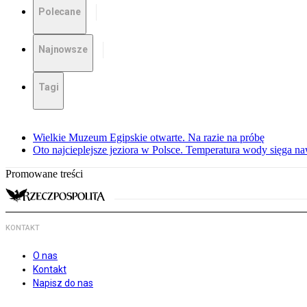
Polecane
Najnowsze
Tagi
Wielkie Muzeum Egipskie otwarte. Na razie na próbę
Oto najcieplejsze jeziora w Polsce. Temperatura wody sięga na
Promowane treści
KONTAKT
O nas
Kontakt
Napisz do nas