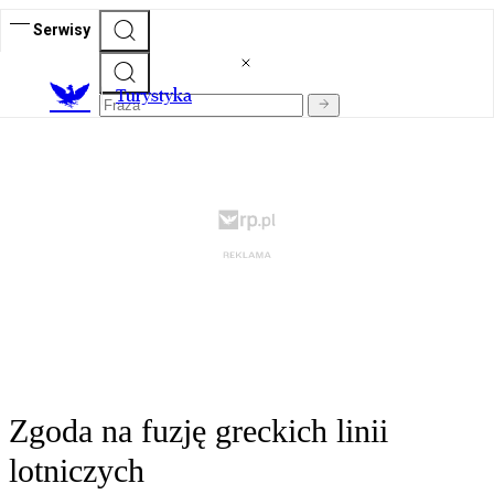
Serwisy
T
urystyka
Zgoda na fuzję greckich linii
lotniczych