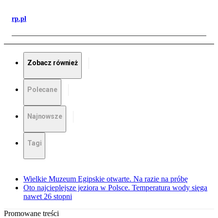
rp.pl
Zobacz również
Polecane
Najnowsze
Tagi
Wielkie Muzeum Egipskie otwarte. Na razie na próbę
Oto najcieplejsze jeziora w Polsce. Temperatura wody sięga
nawet 26 stopni
Promowane treści