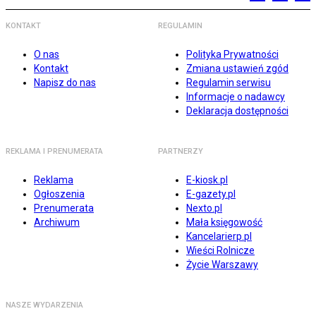
KONTAKT
REGULAMIN
O nas
Polityka Prywatności
Kontakt
Zmiana ustawień zgód
Napisz do nas
Regulamin serwisu
Informacje o nadawcy
Deklaracja dostępności
REKLAMA I PRENUMERATA
PARTNERZY
Reklama
E-kiosk.pl
Ogłoszenia
E-gazety.pl
Prenumerata
Nexto.pl
Archiwum
Mała księgowość
Kancelarierp.pl
Wieści Rolnicze
Życie Warszawy
NASZE WYDARZENIA