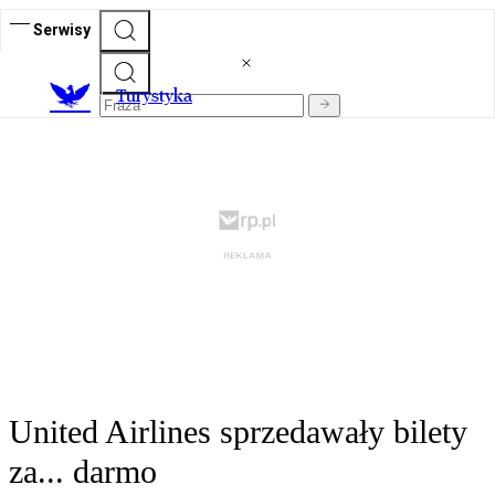
Serwisy
T
urystyka
United Airlines sprzedawały bilety
za... darmo