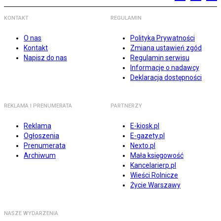
KONTAKT
REGULAMIN
O nas
Polityka Prywatności
Kontakt
Zmiana ustawień zgód
Napisz do nas
Regulamin serwisu
Informacje o nadawcy
Deklaracja dostępności
REKLAMA I PRENUMERATA
PARTNERZY
Reklama
E-kiosk.pl
Ogłoszenia
E-gazety.pl
Prenumerata
Nexto.pl
Archiwum
Mała księgowość
Kancelarierp.pl
Wieści Rolnicze
Życie Warszawy
NASZE WYDARZENIA