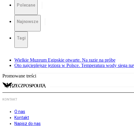
Polecane
Najnowsze
Tagi
Wielkie Muzeum Egipskie otwarte. Na razie na próbę
Oto najcieplejsze jeziora w Polsce. Temperatura wody sięga na
Promowane treści
KONTAKT
O nas
Kontakt
Napisz do nas