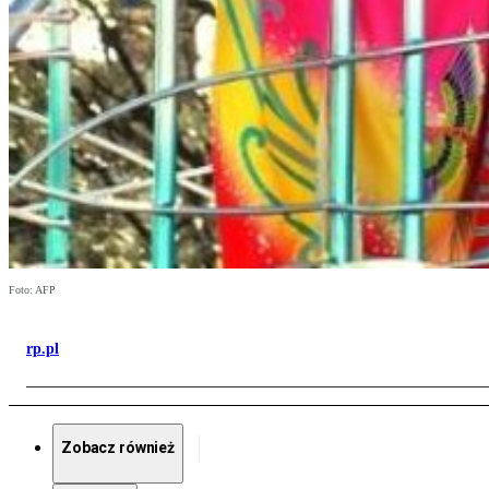
Foto: AFP
rp.pl
Zobacz również