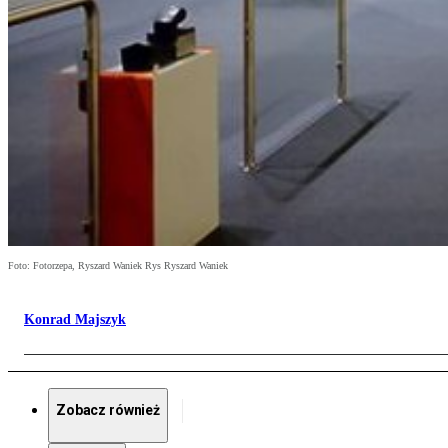
Foto: Fotorzepa, Ryszard Waniek Rys Ryszard Waniek
Konrad Majszyk
Zobacz również