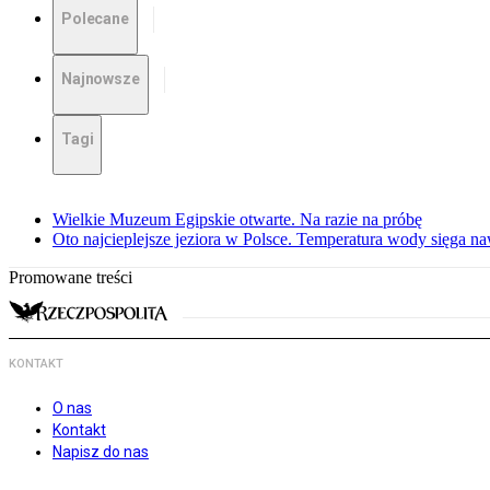
Polecane
Najnowsze
Tagi
Wielkie Muzeum Egipskie otwarte. Na razie na próbę
Oto najcieplejsze jeziora w Polsce. Temperatura wody sięga na
Promowane treści
KONTAKT
O nas
Kontakt
Napisz do nas