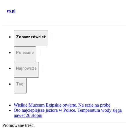
rp.pl
Zobacz również
Polecane
Najnowsze
Tagi
Wielkie Muzeum Egipskie otwarte. Na razie na próbę
Oto najcieplejsze jeziora w Polsce. Temperatura wody sięga
nawet 26 stopni
Promowane treści