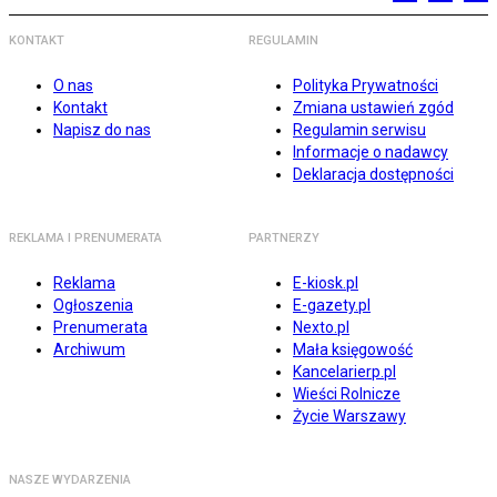
KONTAKT
REGULAMIN
O nas
Polityka Prywatności
Kontakt
Zmiana ustawień zgód
Napisz do nas
Regulamin serwisu
Informacje o nadawcy
Deklaracja dostępności
REKLAMA I PRENUMERATA
PARTNERZY
Reklama
E-kiosk.pl
Ogłoszenia
E-gazety.pl
Prenumerata
Nexto.pl
Archiwum
Mała księgowość
Kancelarierp.pl
Wieści Rolnicze
Życie Warszawy
NASZE WYDARZENIA