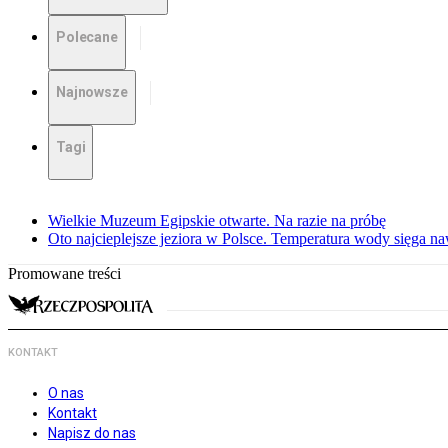
Polecane
Najnowsze
Tagi
Wielkie Muzeum Egipskie otwarte. Na razie na próbę
Oto najcieplejsze jeziora w Polsce. Temperatura wody sięga na
Promowane treści
KONTAKT
O nas
Kontakt
Napisz do nas