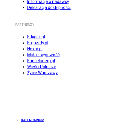
Informacje o nadawcy
Deklaracja dostępności
PARTNERZY
E-kiosk.pl
E-gazety.pl
Nexto.pl
Mała księgowość
Kancelarierp.pl
Wieści Rolnicze
Życie Warszawy
KALENDARIUM