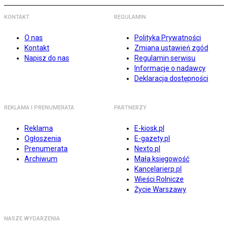
KONTAKT
REGULAMIN
O nas
Polityka Prywatności
Kontakt
Zmiana ustawień zgód
Napisz do nas
Regulamin serwisu
Informacje o nadawcy
Deklaracja dostępności
REKLAMA I PRENUMERATA
PARTNERZY
Reklama
E-kiosk.pl
Ogłoszenia
E-gazety.pl
Prenumerata
Nexto.pl
Archiwum
Mała księgowość
Kancelarierp.pl
Wieści Rolnicze
Życie Warszawy
NASZE WYDARZENIA