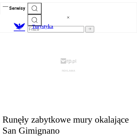
Serwisy
T
urystyka
Runęły zabytkowe mury okalające
San Gimignano