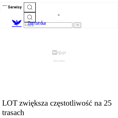
Serwisy
T
urystyka
LOT zwiększa częstotliwość na 25
trasach